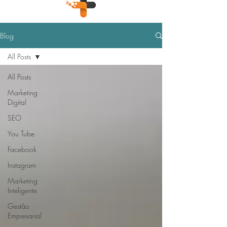
Blog
All Posts
All Posts
Marketing
Digital
SEO
You Tube
Facebook
Instagram
Marketing
Inteligente
Gestão
Empresarial