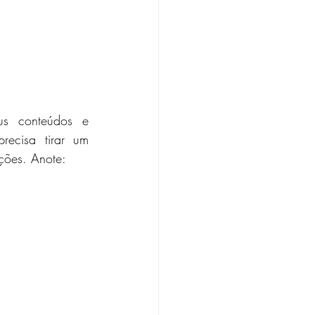
s conteúdos e 
ecisa tirar um 
ações. Anote: