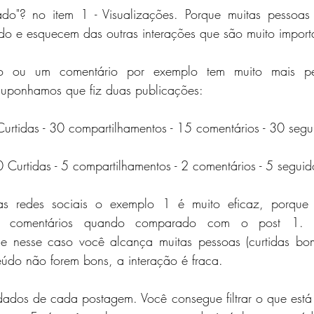
ado"? no item 1 - Visualizações. Porque muitas pessoas f
o e esquecem das outras interações que são muito importa
to ou um comentário por exemplo tem muito mais p
 suponhamos que fiz duas publicações:
urtidas - 30 compartilhamentos - 15 comentários - 30 segu
0 Curtidas - 5 compartilhamentos - 2 comentários - 5 seguido
s redes sociais o exemplo 1 é muito eficaz, porque e
 e comentários quando comparado com o post 1. M
 e nesse caso você alcança muitas pessoas (curtidas bo
eúdo não forem bons, a interação é fraca.
dados de cada postagem. Você consegue filtrar o que está 