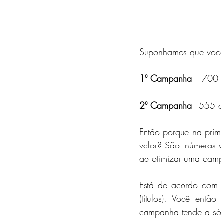
Suponhamos que você
1º Campanha
 -  700
2º Campanha
 - 555 
Então porque na prim
valor? São inúmeras v
ao otimizar uma camp
Está de acordo com a
(títulos). Você ent
campanha tende a só