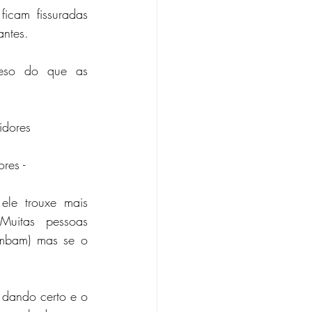
icam fissuradas 
ntes. 
eso do que as 
idores
res - 
le trouxe mais 
uitas pessoas 
mbam) mas se o 
dando certo e o 