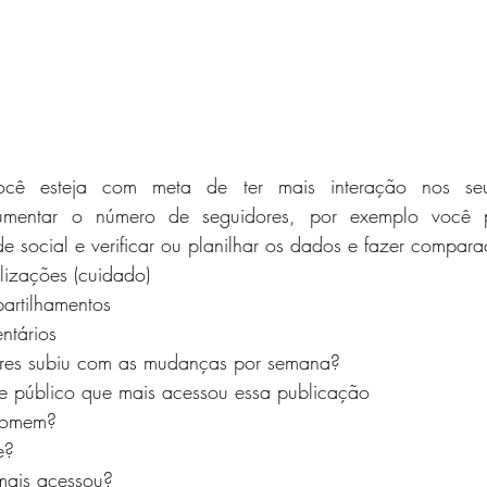
cê esteja com meta de ter mais interação nos seu
umentar o número de seguidores, por exemplo você pr
de social e verificar ou planilhar os dados e fazer compar
izações (cuidado)
rtilhamentos
tários
res subiu com as mudanças por semana?
de público que mais acessou essa publicação
homem?
e?
mais acessou?