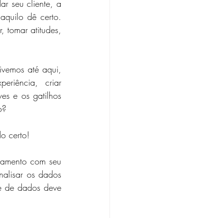
r seu cliente, a 
quilo dê certo. 
 tomar atitudes, 
ivemos até aqui, 
riência, criar 
s e os gatilhos 
o?
o certo!
hamento com seu 
alisar os dados 
e de dados deve 