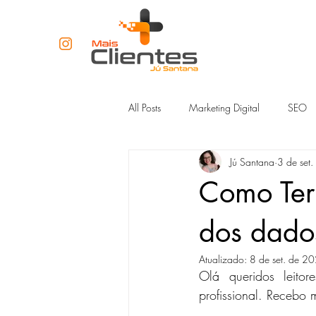
All Posts
Marketing Digital
SEO
Jú Santana
3 de set
Redes Sociais
Marketing de Co
Como Ter 
dos dados
Atualizado:
8 de set. de 2
Olá queridos leito
profissional. Recebo 