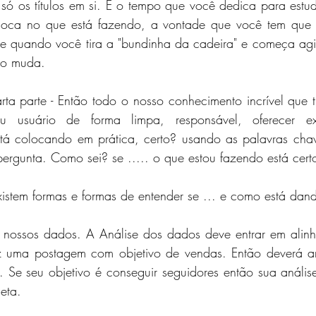
 os títulos em si. É o tempo que você dedica para estuda
loca no que está fazendo, a vontade que você tem que a
 quando você tira a "bundinha da cadeira" e começa agir,
do muda.
ta parte - Então todo o nosso conhecimento incrível que t
 usuário de forma limpa, responsável, oferecer expe
stá colocando em prática, certo? usando as palavras chave
ergunta. Como sei? se ..... o que estou fazendo está cert
istem formas e formas de entender se ... e como está dand
 nossos dados. A Análise dos dados deve entrar em alin
ez uma postagem com objetivo de vendas. Então deverá an
. Se seu objetivo é conseguir seguidores então sua anális
eta.