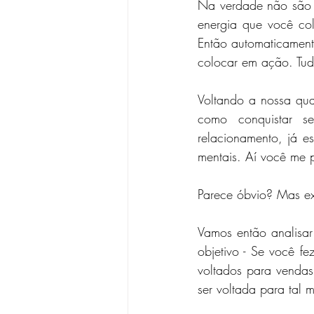
Na verdade não são só
energia que você co
Então automaticamente
colocar em ação. Tu
Voltando a nossa quar
como conquistar seu
relacionamento, já e
mentais. Aí você me p
Parece óbvio? Mas ex
Vamos então analisar
objetivo - Se você f
voltados para vendas
ser voltada para tal m