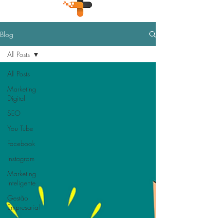
Blog
All Posts
All Posts
Marketing
Digital
SEO
You Tube
Facebook
Instagram
Marketing
Inteligente
Gestão
Empresarial