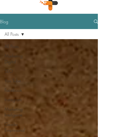
Blog
All Posts
All Posts
Marketing
Digital
SEO
You Tube
Facebook
Instagram
Marketing
Inteligente
Gestão
Empresarial