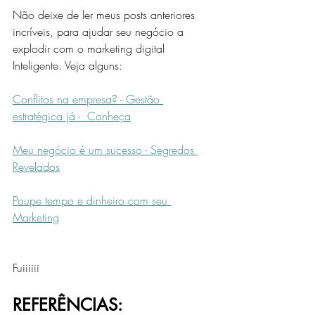
Não deixe de ler meus posts anteriores 
incríveis, para ajudar seu negócio a 
explodir com o marketing digital 
Inteligente. Veja alguns:
Conflitos na empresa? - Gestão 
estratégica já -  Conheça
Meu negócio é um sucesso - Segredos 
Revelados
Poupe tempo e dinheiro com seu 
Marketing
Fuiiiiii
REFERÊNCIAS: