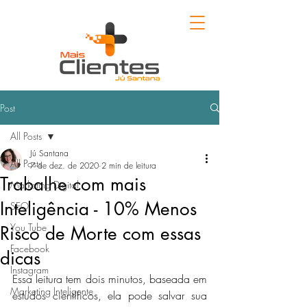
Post
All Posts
Jú Santana
All Posts
7 de dez. de 2020
2 min de leitura
Trabalhe com mais
Marketing Digital
Inteligência - 10% Menos
SEO
You Tube
Risco de Morte com essas
Facebook
dicas
Instagram
Essa leitura tem dois minutos, baseada em 
Marketing Inteligente
estudos científicos, ela pode salvar sua 