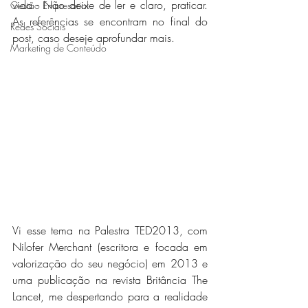
vida - Não deixe de ler e claro, praticar. 
Gestão Empresarial
As referências se encontram no final do 
Redes Sociais
post, caso deseje aprofundar mais.
Marketing de Conteúdo
Vi esse tema na Palestra TED2013, com 
Nilofer Merchant (escritora e focada em 
valorização do seu negócio) em 2013 e 
uma publicação na revista Britância The 
Lancet, me despertando para a realidade 