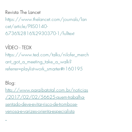
Revista The Lancet
https://www.thelancet.com/journals/lan
cet/article/PIIS0140-
6736%2816%2930370-1/fulltext
VÍDEO - TEDX
https://www.ted.com/talks/nilofer_merch
ant_got_a_meeting_take_a_walk?
referrer=playlist-work_smarter#t-160195
Blog:
http://www.paraibatotal.com.br/noticias
/2017/02/02/56625-quem-trabalha-
sentado-deve-evitar-risco-de-trombose-
venosa-e-varizes-orienta-especialista