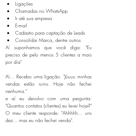
Ligações
Chamadas no WhatsApp
Ir até sua empresa
E-mail
Cadastro para captação de Leads
Consolidar Marca, dentre outros
Aí suponhamos que você diga: "Eu 
preciso de pelo menos 5 clientes a mais 
por dia"
Aí... Recebo uma ligação. "Júuuu minhas 
vendas estão ruins. Hoje não fechei 
nenhuma."
e aí eu devolvo com uma pergunta: 
"Quantos contatos (clientes) eu levei hoje?"
O meu cliente responde: "Ahhhhh... uns 
dez... mas eu não fechei venda".