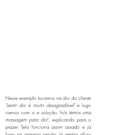
Nesse exemplo tocamos na dor do cliente 
"sentir dor é muito desagradável"
 e logo 
viemos com o a solução 
"nós temos uma 
massagem para dor
", explicando para o 
prazer "(ela funciona assim assado e já 
logo na primeira sessão já sentira alívio 