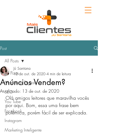
Post
All Posts
Jú Santana
All Posts
12 de out. de 2020
4 min de leitura
Anúncios Vendem?
Marketing Digital
Atualizado:
13 de out. de 2020
SEO
Olá amigos leitores que maravilha vocês 
You Tube
por aqui. Bom, essa uma frase bem 
Facebook
polêmica, porém fácil de ser explicada.
Instagram
Marketing Inteligente