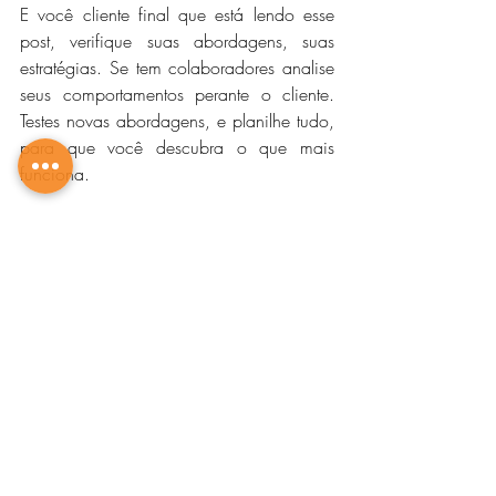
E você cliente final que está lendo esse 
post, verifique suas abordagens, suas 
estratégias. Se tem colaboradores analise 
seus comportamentos perante o cliente. 
Testes novas abordagens, e planilhe tudo, 
para que você descubra o que mais 
funciona. 
Dessa forma você aumenta seu 
faturamento, pois conversão perdida e 
dinheiro no lixo.
Abraços 
Jú Santana
Mais Clientes
marketing digital
gestão empresarial